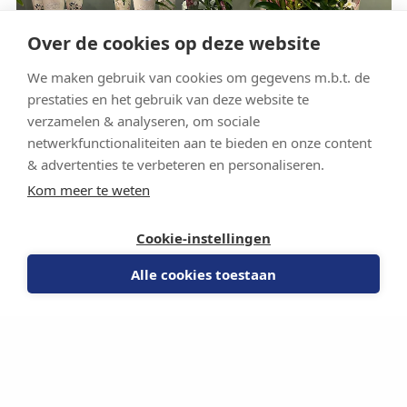
Over de cookies op deze website
We maken gebruik van cookies om gegevens m.b.t. de
prestaties en het gebruik van deze website te
verzamelen & analyseren, om sociale
netwerkfunctionaliteiten aan te bieden en onze content
EXCLUSIVA ORCHIDEA BRANDING
& advertenties te verbeteren en personaliseren.
In opdracht van |
BOS. flowers en orchids
Kom meer te weten
Gecreërd door Mangoa
| Product branding, stijlsessie,
Cookie-instellingen
designkaders, branddesign (logo en uitstraling), stijlgids,
potcover, labels en transportverpakking, vrachtwagen
Alle cookies toestaan
ontwerp, beursstand uitstraling en fotografie concept.
Marketingadvies
| Caroline Nederpelt
Marketing & communicatie
| Esther van den Bos
Drukker
| JBB Packaging