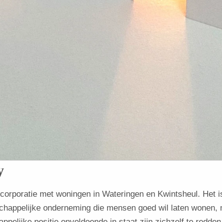
y
orporatie met woningen in Wateringen en Kwintsheul. Het i
tschappelijke onderneming die mensen goed wil laten wonen,
pelijke positie onvoldoende in staat zijn zichzelf te redde